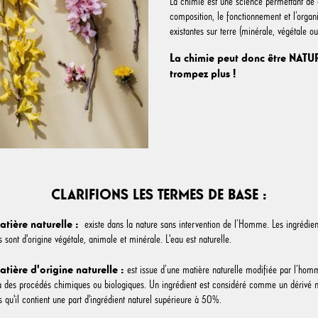
La chimie est une science permettant de
composition, le fonctionnement et l’orga
existantes sur terre (minérale, végétale o
La chimie peut donc être NATUR
trompez plus !
CLARIFIONS LES TERMES DE BASE :
atière naturelle :
existe dans la nature sans intervention de l’Homme. Les ingrédien
s sont d'origine végétale, animale et minérale. L'eau est naturelle.
atière d'origine naturelle
:
est issue d’une matière naturelle modifiée par l’hom
à des procédés chimiques ou biologiques. Un ingrédient est considéré comme un dérivé n
s qu'il contient une part d'ingrédient naturel supérieure à 50%.