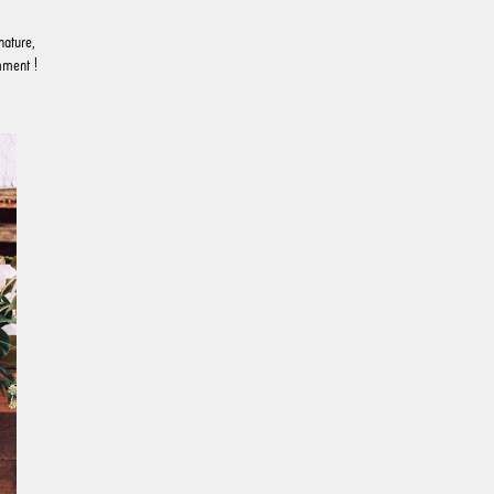
nature,
mment !