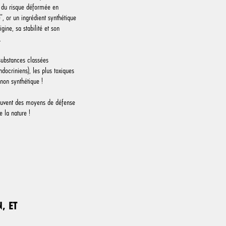
n du risque déformée en
, or un ingrédient synthétique
ine, sa stabilité et son
t.
s substances classées
docriniens), les plus toxiques
 non synthétique !
souvent des moyens de défense
e la nature !
, ET