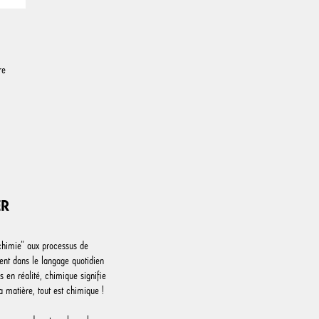
re
ER
chimie” aux processus de
ment dans le langage quotidien
s en réalité, chimique signifie
a matière, tout est chimique !