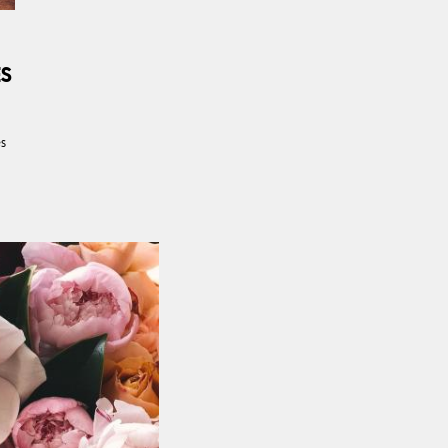
ES
es