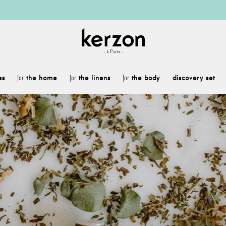
es
the home
the linens
the body
discovery set
for
for
for