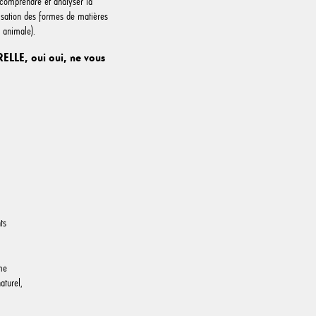
 comprendre et analyser la
nisation des formes de matières
u animale).
ELLE, oui oui, ne vous
ts
me
aturel,