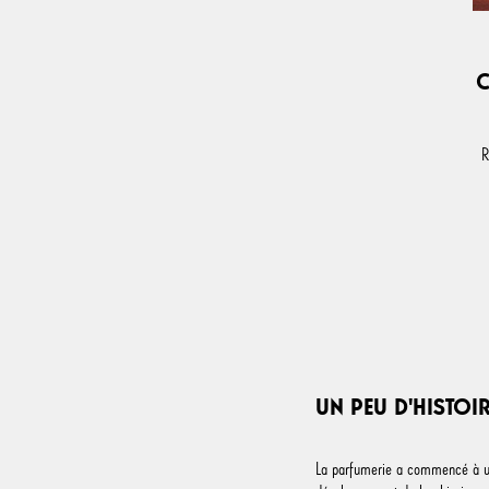
C
R
UN PEU D'HISTOI
La parfumerie a commencé à uti