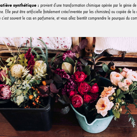
atière synthétique :
provient d’une transformation chimique opérée par le génie de
. Elle peut être artificielle (totalement crée/inventée par les chimistes) ou copiée de la 
c’est souvent le cas en parfumerie, et vous allez bientôt comprendre le pourquoi du co