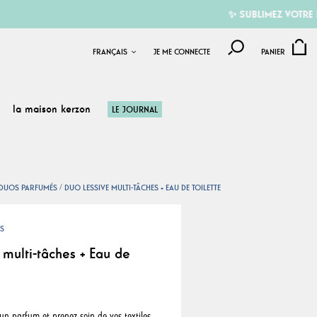
✨ SUBLIMEZ VOTRE ÉTÉ A
FRANÇAIS
JE ME CONNECTE
PANIER
la maison kerzon
LE JOURNAL
DUOS PARFUMÉS
DUO LESSIVE MULTI-TÂCHES + EAU DE TOILETTE
S
 multi-tâches + Eau de
un parfum et prenez soin de vos textiles