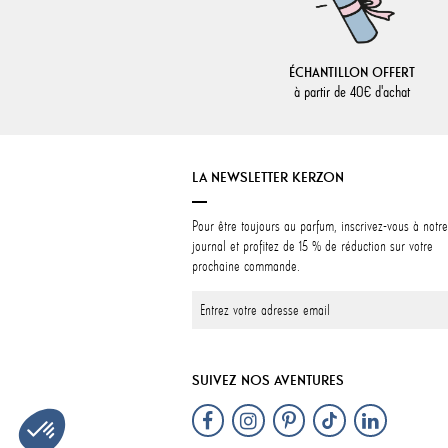
ÉCHANTILLON OFFERT
à partir de 40€ d'achat
LA NEWSLETTER KERZON
Pour être toujours au parfum, inscrivez-vous à notre
journal et profitez de 15 % de réduction sur votre
prochaine commande.
SUIVEZ NOS AVENTURES
Plateforme de Gestion du Consentement : Personnalisez vos Options
Axeptio consent
Notre plateforme vous permet d'adapter et de gérer vos paramètres de conf