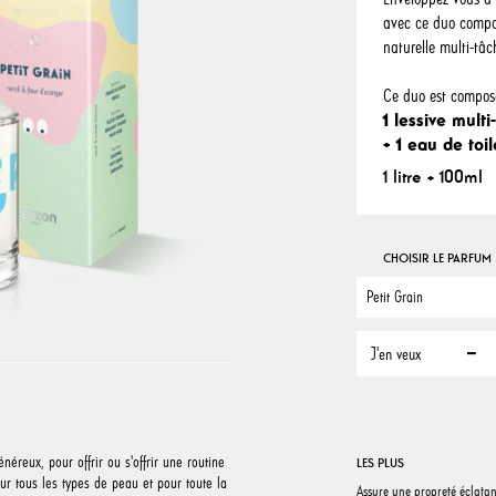
avec ce duo compos
naturelle multi-tâc
Ce duo est compos
1 lessive mult
+ 1 eau de toil
1 litre + 100ml
CHOISIR LE PARFUM
J'en veux
éreux, pour offrir ou s'offrir une routine
LES PLUS
our tous les types de peau et pour toute la
Assure une propreté éclatant