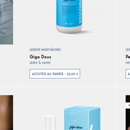
LESSIVE MULTI-TÂCHES
LE
Giga Doux
Pe
cèdre & santal
nér
AJOUTER AU PANIER - 22,00 €
A