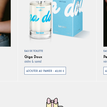
EAU DE TOILETTE
EA
Giga Doux
Pe
cèdre & santal
nér
AJOUTER AU PANIER - 42,00 €
A