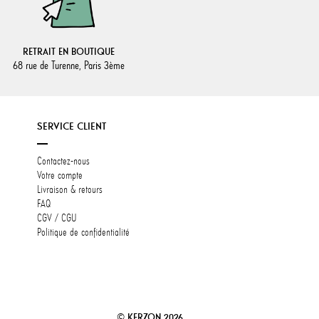
RETRAIT EN BOUTIQUE
68 rue de Turenne, Paris 3ème
SERVICE CLIENT
Contactez-nous
Votre compte
Livraison & retours
FAQ
CGV / CGU
Politique de confidentialité
alisez vos préférences pour contrôler la manière dont vos informations sont m
©
KERZON 2026