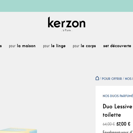
s
la maison
le linge
le corps
set découverte
pour
pour
pour
POUR OFFRIR
NOS 
NOS DUOS PARFUMÉ
Duo Lessive
toilette
57,00 €
64,00 €
Enveloppez-vous d’