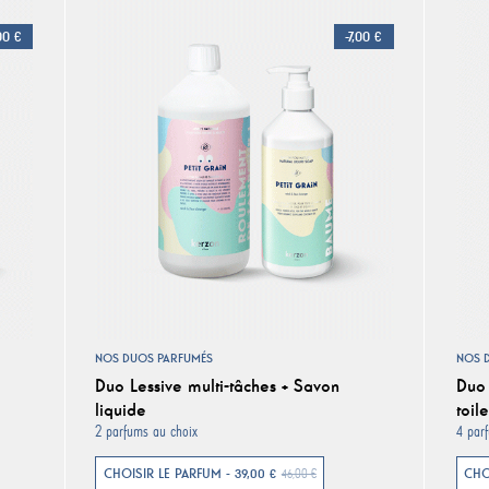
,00 €
-7,00 €
NOS DUOS PARFUMÉS
NOS 
Duo Lessive multi-tâches + Savon
Duo 
liquide
toile
2 parfums au choix
4 par
CHOISIR LE PARFUM - 39,00 €
CHO
46,00 €