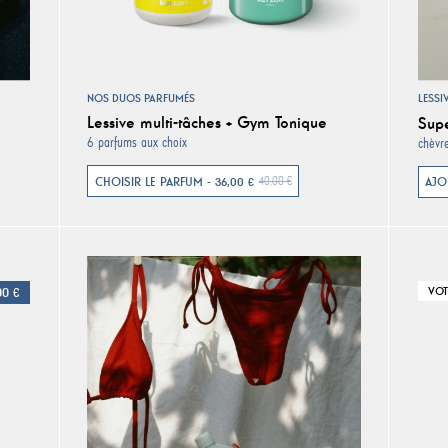
NOS DUOS PARFUMÉS
LESSI
Lessive multi-tâches + Gym Tonique
Supe
6 parfums aux choix
chèvre
CHOISIR LE PARFUM - 36,00 €
40,00 €
AJO
00 €
VOT