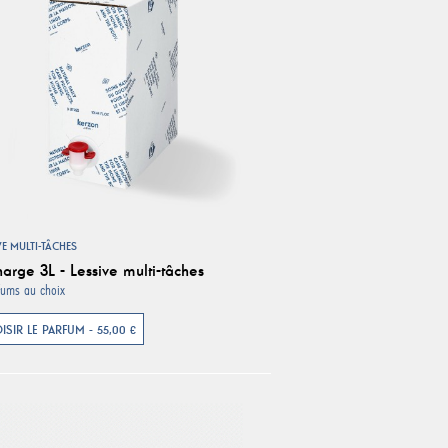
VE MULTI-TÂCHES
arge 3L - Lessive multi-tâches
fums au choix
ISIR LE PARFUM - 55,00 €