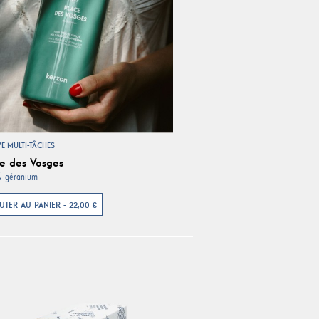
VE MULTI-TÂCHES
e des Vosges
& géranium
UTER AU PANIER - 22,00 €