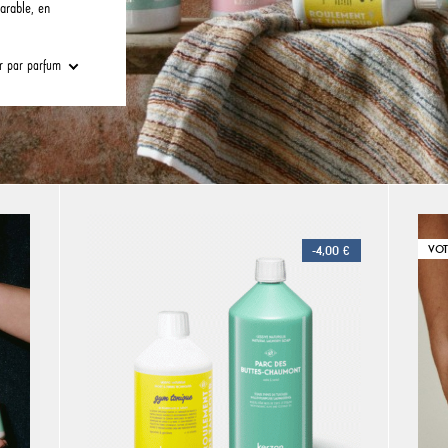
arable, en
rer par parfum
-4,00 €
VOT