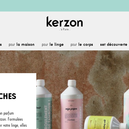
s
la maison
le linge
le corps
set découverte
pour
pour
pour
ÂCHES
un parfum
erzon. Formulées
r votre linge, elles