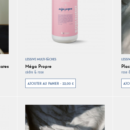
LESSIVE MULTI-TÂCHES
LESSI
cates
Méga Propre
Plac
cèdre & rose
rose 
AJOUTER AU PANIER - 22,00 €
AJO