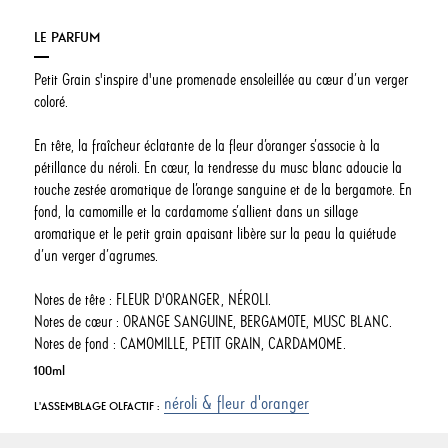
LE PARFUM
Petit Grain s'inspire d'une promenade ensoleillée au cœur d’un verger
coloré.
En tête, la fraîcheur éclatante de la fleur d’oranger s’associe à la
pétillance du néroli. En cœur, la tendresse du musc blanc adoucie la
touche zestée aromatique de l’orange sanguine et de la bergamote. En
fond, la camomille et la cardamome s’allient dans un sillage
aromatique et le petit grain apaisant libère sur la peau la quiétude
d’un verger d’agrumes.
Notes de tête : FLEUR D'ORANGER, NÉROLI.
Notes de cœur : ORANGE SANGUINE, BERGAMOTE, MUSC BLANC.
Notes de fond : CAMOMILLE, PETIT GRAIN, CARDAMOME.
100ml
néroli & fleur d'oranger
L'ASSEMBLAGE OLFACTIF :