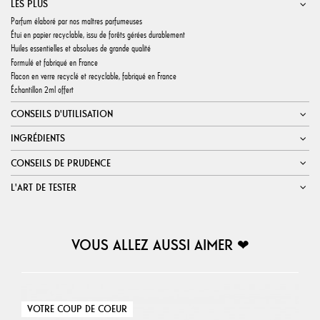
LES PLUS
Parfum élaboré par nos maîtres parfumeuses
Étui en papier recyclable, issu de forêts gérées durablement
Huiles essentielles et absolues de grande qualité
Formulé et fabriqué en France
Flacon en verre recyclé et recyclable, fabriqué en France
Échantillon 2ml offert
CONSEILS D'UTILISATION
INGRÉDIENTS
CONSEILS DE PRUDENCE
L'ART DE TESTER
VOUS ALLEZ AUSSI AIMER ❤︎
VOTRE COUP DE COEUR