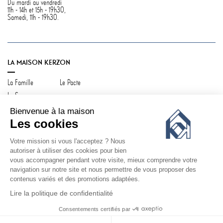
Du mardi au vendredi
11h - 14h et 15h - 19h30,
Samedi, 11h - 19h30.
LA MAISON KERZON
La Famille
Le Pacte
La Source
Bienvenue à la maison
Les cookies
Votre mission si vous l'acceptez ? Nous
SERVICE CLIENT
autoriser à utiliser des cookies pour bien
vous accompagner pendant votre visite, mieux comprendre votre
Contactez-nous
Votre compte
navigation sur notre site et nous permettre de vous proposer des
Livraison & retours
FAQ
contenus variés et des promotions adaptées.
CGV / CGU
Politique de confidentialité
Lire la politique de confidentialité
Consentements certifiés par
©
KERZON 2026