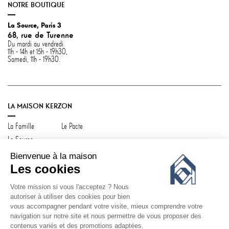
NOTRE BOUTIQUE
La Source, Paris 3
68, rue de Turenne
Du mardi au vendredi
11h - 14h et 15h - 19h30,
Samedi, 11h - 19h30.
LA MAISON KERZON
La Famille
Le Pacte
La Source
Bienvenue à la maison
Les cookies
Votre mission si vous l'acceptez ? Nous
SERVICE CLIENT
autoriser à utiliser des cookies pour bien
vous accompagner pendant votre visite, mieux comprendre votre
Contactez-nous
Votre compte
navigation sur notre site et nous permettre de vous proposer des
Livraison & retours
FAQ
contenus variés et des promotions adaptées.