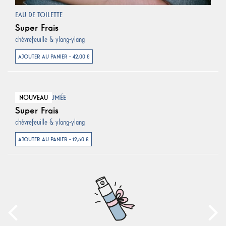
EAU DE TOILETTE
Super Frais
chèvrefeuille & ylang-ylang
AJOUTER AU PANIER - 42,00 €
NOUVEAU
CARTE PARFUMÉE
Super Frais
chèvrefeuille & ylang-ylang
AJOUTER AU PANIER - 12,50 €