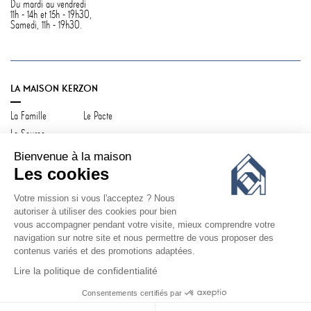
Du mardi au vendredi
11h - 14h et 15h - 19h30,
Samedi, 11h - 19h30.
LA MAISON KERZON
La Famille
Le Pacte
La Source
Bienvenue à la maison
Les cookies
Votre mission si vous l'acceptez ? Nous
SERVICE CLIENT
autoriser à utiliser des cookies pour bien
vous accompagner pendant votre visite, mieux comprendre votre
Contactez-nous
Votre compte
navigation sur notre site et nous permettre de vous proposer des
Livraison & retours
FAQ
contenus variés et des promotions adaptées.
CGV / CGU
Politique de confidentialité
Lire la politique de confidentialité
Consentements certifiés par
©
KERZON 2026