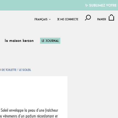
✨ SUBLIMEZ VOTRE ÉTÉ AVEC N
FRANÇAIS
JE ME CONNECTE
PANIER
la maison kerzon
LE JOURNAL
 DE TOILETTE
LE SOLEIL
e Soleil enveloppe la peau d’une fraîcheur
vos vêtements d’un parfum réconfortant et