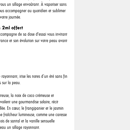
vous un sillage envoûtant. À vaporiser sans
ous accompagner au quotidien et sublimer
votre journée.
 2ml offert
compagne de sa dose d'essai vous invitant
grance et son évolution sur votre peau avant
e rayonnant, irise les notes d’un été sans fin
s sur la peau.
uteuse, la noix de coco crémeuse et
voilent une gourmandise solaire, récit
llée. En cœur, le frangipanier et le jasmin
ne fraîcheur lumineuse, comme une caresse
ois de santal et la vanille sensuelle
peau un sillage rayonnant.