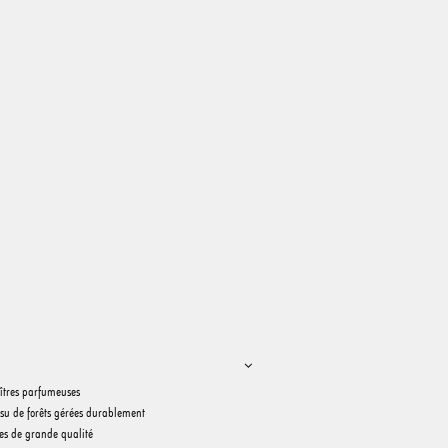
îtres parfumeuses
issu de forêts gérées durablement
ues de grande qualité