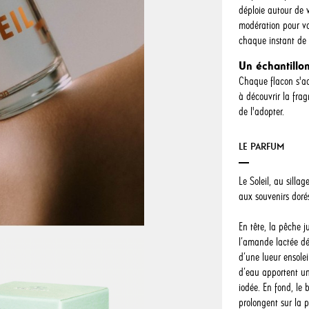
déploie autour de 
modération pour v
chaque instant de 
Un échantillon
Chaque flacon s'ac
à découvrir la fra
de l'adopter.
LE PARFUM
Le Soleil, au sillag
aux souvenirs doré
En tête, la pêche j
l’amande lactée dé
d’une lueur ensolei
d’eau apportent u
iodée. En fond, le b
prolongent sur la 