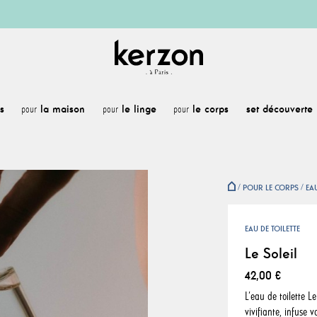
s
la maison
le linge
le corps
set découverte
pour
pour
pour
POUR LE CORPS
EAU
EAU DE TOILETTE
Le Soleil
42,00 €
L’eau de toilette L
vivifiante, infuse 