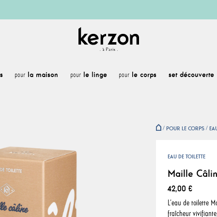
s
la maison
le linge
le corps
set découverte
pour
pour
pour
POUR LE CORPS
EAU
EAU DE TOILETTE
Maille Câli
42,00 €
L’eau de toilette 
fraîcheur vivifiant