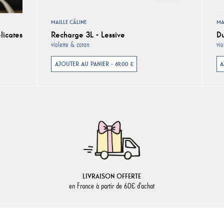
MAILLE CÂLINE
MA
licates
Recharge 3L - Lessive
Du
violette & coton
vio
AJOUTER AU PANIER - 69,00 €
A
LIVRAISON OFFERTE
en France à partir de 60€ d'achat