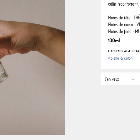
câlin réconfortant.
Notes de tête : T
Notes de coeur : 
Notes de fond : M
100ml
L'ASSEMBLAGE OLFAC
violette & coton
J'en veux