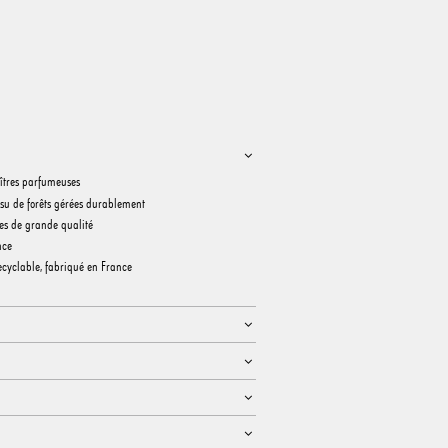
îtres parfumeuses
issu de forêts gérées durablement
ues de grande qualité
nce
recyclable, fabriqué en France