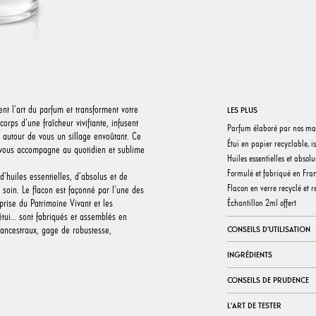
ent l’art du parfum et transforment votre
LES PLUS
corps d’une fraîcheur vivifiante, infusent
Parfum élaboré par nos ma
 autour de vous un sillage envoûtant. Ce
Étui en papier recyclable, 
 vous accompagne au quotidien et sublime
Huiles essentielles et absol
Formulé et fabriqué en Fra
’huiles essentielles, d’absolus et de
Flacon en verre recyclé et 
soin. Le flacon est façonné par l’une des
Échantillon 2ml offert
prise du Patrimoine Vivant et les
tui… sont fabriqués et assemblés en
 ancestraux, gage de robustesse,
CONSEILS D'UTILISATION
INGRÉDIENTS
CONSEILS DE PRUDENCE
L'ART DE TESTER