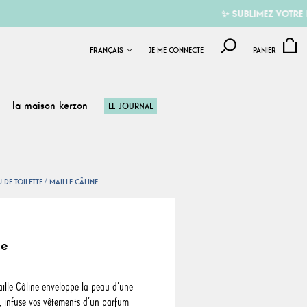
✨ SUBLIMEZ VOTRE ÉTÉ AVE
FRANÇAIS
JE ME CONNECTE
PANIER
la maison kerzon
LE JOURNAL
 DE TOILETTE
MAILLE CÂLINE
ne
Maille Câline enveloppe la peau d’une
e, infuse vos vêtements d’un parfum