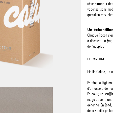
réconfortant et dé
vaporiser sans mo
quotidien et subli
Un échantillon
Chaque flacon s'ac
à découvrir la fra
de l'adopter.
LE PARFUM
Maille Câline, un 
En tête, la légèret
d’un accord de fleu
En cœur, un souffle
rouge apporte une 
aérienne. En fond, 
de la vanille prolo