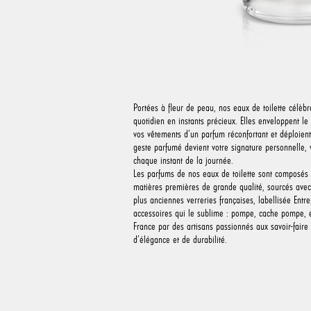
Portées à fleur de peau, nos eaux de toilette célèbr
quotidien en instants précieux. Elles enveloppent le 
vos vêtements d’un parfum réconfortant et déploient
geste parfumé devient votre signature personnelle,
chaque instant de la journée.
Les parfums de nos eaux de toilette sont composés d
matières premières de grande qualité, sourcés avec 
plus anciennes verreries françaises, labellisée Entre
accessoires qui le sublime : pompe, cache pompe, é
France par des artisans passionnés aux savoir-faire
d’élégance et de durabilité.