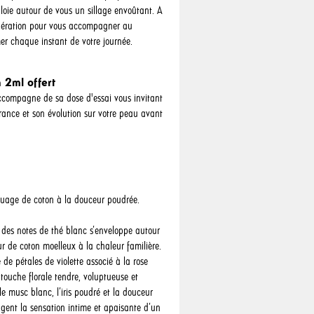
ploie autour de vous un sillage envoûtant. A
dération pour vous accompagner au
mer chaque instant de votre journée.
 2ml offert
compagne de sa dose d'essai vous invitant
grance et son évolution sur votre peau avant
nuage de coton à la douceur poudrée.
é des notes de thé blanc s’enveloppe autour
r de coton moelleux à la chaleur familière.
 de pétales de violette associé à la rose
touche florale tendre, voluptueuse et
le musc blanc, l’iris poudré et la douceur
ngent la sensation intime et apaisante d’un