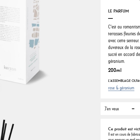
LE PARFUM
C'est au romantism
terrasses fleurie
avec cette senteur.
duveteux de la ros
sucré en accord de
géranium.
200ml
L'ASSEMBLAGE OLFAC
rose & géranium
J'en veux
Ce produit est vic
Il est en cours de fabric
vous envoyer un mail pou