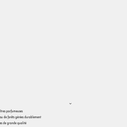
îtres parfumeuses
issu de forêts gérées durablement
ues de grande qualité