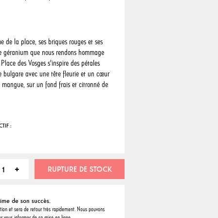
e de la place, ses briques rouges et ses
s de géranium que nous rendons hommage
 Place des Vosges s'inspire des pétales
e bulgare avec une tête fleurie et un cœur
 mangue, sur un fond frais et citronné de
TIF :
RUPTURE DE STOCK
time de son succès.
ation et sera de retour très rapidement. Nous pouvons
r vous informer de sa mise en ligne.