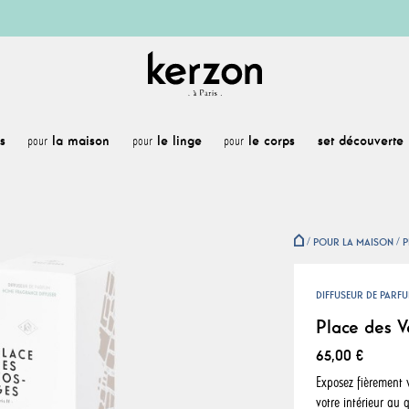
s
la maison
le linge
le corps
set découverte
pour
pour
pour
POUR LA MAISON
P
DIFFUSEUR DE PARF
Place des V
65,00 €
Exposez fièrement 
votre intérieur au 