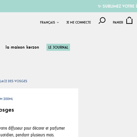
✨ SUBLIMEZ VOTRE ÉTÉ AVEC
FRANÇAIS
JE ME CONNECTE
PANIER
la maison kerzon
LE JOURNAL
LACE DES VOSGES
UM 200ML
osges
votre diffuseur pour décorer et parfumer
quotidien, pendant plusieurs mois.