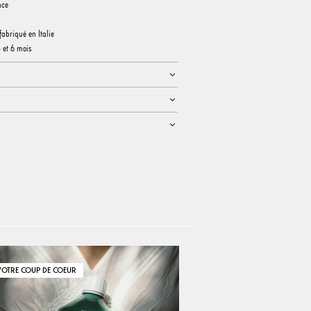
nce
fabriqué en Italie
 et 6 mois
VOTRE COUP DE COEUR